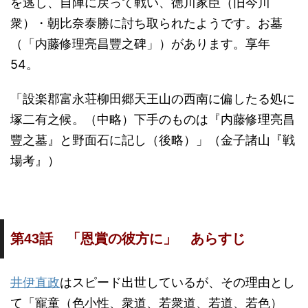
を逃し、自陣に戻って戦い、徳川家臣（旧今川
衆）・朝比奈泰勝に討ち取られたようです。お墓
（「内藤修理亮昌豐之碑」）があります。享年
54。
「設楽郡富永荘柳田郷天王山の西南に偏したる処に
塚二有之候。（中略）下手のものは『内藤修理亮昌
豐之墓』と野面石に記し（後略）」（金子諸山『戦
場考』）
第43話 「恩賞の彼方に」 あらすじ
井伊直政
はスピード出世しているが、その理由とし
て「寵童（色小性、衆道、若衆道、若道、若色）