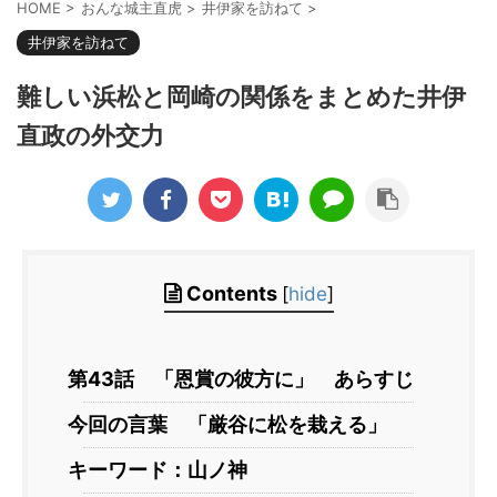
HOME
>
おんな城主直虎
>
井伊家を訪ねて
>
井伊家を訪ねて
難しい浜松と岡崎の関係をまとめた井伊
直政の外交力
Contents
[
hide
]
第43話 「恩賞の彼方に」 あらすじ
今回の言葉 「厳谷に松を栽える」
キーワード：山ノ神