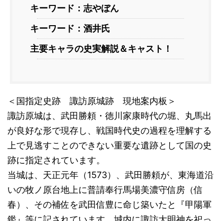
キーワード：志やぼん
キーワード：酒井氏
主要キャラの史実解説＆キャスト！
＜国指定史跡 諏訪原城跡 現地案内板＞
諏訪原城は、武田勝頼・徳川家康時代の堀、丸馬出
が良好な形で現存し、戦国時代史の過程を理解する
上で見逃すことのできない重要な遺跡として国の史
跡に指定されています。
当城は、天正元年（1573）、武田勝頼が、東海道沿
いの牧ノ原台地上に普請奉行馬場美濃守信房（信
春）、その補佐を武田信豊に命じ築いたと『甲陽軍
鑑』等に記されています。城内に諏訪大明神を祀っ