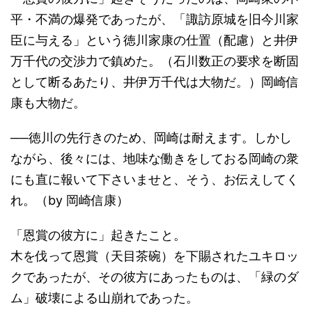
平・不満の爆発であったが、「諏訪原城を旧今川家
臣に与える」という徳川家康の仕置（配慮）と井伊
万千代の交渉力で鎮めた。（石川数正の要求を断固
として断るあたり、井伊万千代は大物だ。）岡崎信
康も大物だ。
──徳川の先行きのため、岡崎は耐えます。しかし
ながら、後々には、地味な働きをしておる岡崎の衆
にも直に報いて下さいませと、そう、お伝えしてく
れ。（by 岡崎信康）
「恩賞の彼方に」起きたこと。
木を伐って恩賞（天目茶碗）を下賜されたユキロッ
クであったが、その彼方にあったものは、「緑のダ
ム」破壊による山崩れであった。