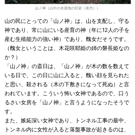
山ノ神（山中の水源地の巨岩（依代））
山の民にとっての「山ノ神」は、山を支配し、守る
神であり、常に山にいる産育の神（年に12人の子を
産む生殖能力の強い神）であり、醜女だそうです。
（醜女ということは、木花咲耶姫の姉の磐長姫なの
か？）
「山ノ神」の斎日は、「山ノ神」が木の数を数えて
いる日で、この日に山に入ると、醜い顔を見られた
と思い、殺される（木の下敷きになって死ぬ）と言
われています。こういう怖い女神であるので、口う
るさい女房を「山ノ神」と言うようになったそうで
す。
また、嫉妬深い女神であり、トンネル工事の最中、
トンネル内に女性が入ると落盤事故が起きるのは、