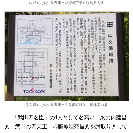
牧野城（愛知県豊川市牧野町丁畑）現地案内板
牛久保城（愛知県豊川市牛久保町城跡）現地案内板
──「武田四名臣」の1人として名高い、あの内藤昌
秀、武田の四天王・内藤修理亮昌秀を討取りまして