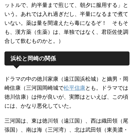
ットルで、約半量まで煎じて、朝夕に服用する」と
いう。あれでは入れ過ぎだし、半量になるまで煮て
いない。薬は量を間違えたら毒になるぞ！ そもそ
も、漢方薬（生薬）は、単独ではなく、君臣佐使調
合して飲むものかと。）
浜松と岡崎の関係
ドラマの中の徳川家康（遠江国浜松城）と嫡男・岡
崎信康（三河国岡崎城で
松平信康
とも。ドラマでは
徳川信康）は仲が良いが、実際はといえば、この頃
には、かなり悪化していた。
三河国は、東は徳川領（遠江国）、西は織田領（尾
張国）、南は海（三河湾）、北は武田領（東美濃・