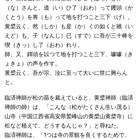
（な）さんと。道（い）ひ了（おわ）って钁頭（か
くとう）を将（も）って地を打つこと三下（げ）。
黄檗云く、然（しか）も是（か）くの如くと雖（い
えど）も、子（なんじ）已（すで）に吾が三十棒を
喫（きっ）し了（おわ）れり。
師、又、鐸頭を以つて地を打つこと三下、噱噱（き
ょきょ）の声を作す。
黄檗云く、吾が宗、汝に至って大いに世に興らん
と。
臨済禅師が松の苗を裁えていると、黄檗禅師（臨済
禅師の師）は、「こんな（松がたくさん生い茂る）
山寺（中国江西省高安県鷲峰山の黄檗山黄檗寺）に
松など植えて、どうするんじゃ？」と尋ねた。
臨済禅師は、「1つは寺の景観を良くするためで、