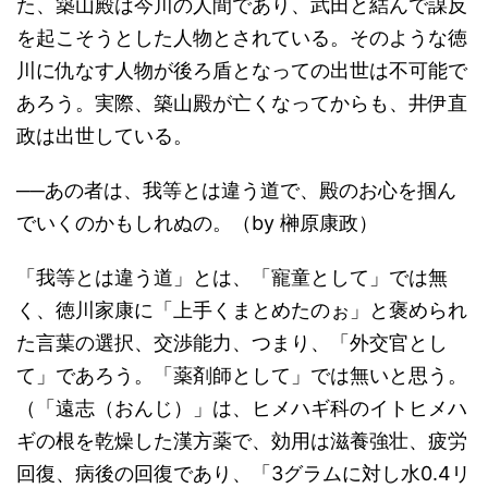
た、築山殿は今川の人間であり、武田と結んで謀反
を起こそうとした人物とされている。そのような徳
川に仇なす人物が後ろ盾となっての出世は不可能で
あろう。実際、築山殿が亡くなってからも、井伊直
政は出世している。
──あの者は、我等とは違う道で、殿のお心を掴ん
でいくのかもしれぬの。（by 榊原康政）
「我等とは違う道」とは、「寵童として」では無
く、徳川家康に「上手くまとめたのぉ」と褒められ
た言葉の選択、交渉能力、つまり、「外交官とし
て」であろう。「薬剤師として」では無いと思う。
（「遠志（おんじ）」は、ヒメハギ科のイトヒメハ
ギの根を乾燥した漢方薬で、効用は滋養強壮、疲労
回復、病後の回復であり、「3グラムに対し水0.4リ