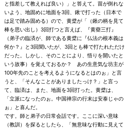
と指差して教えれば良い）」と答えて。苗が倒れな
いよう、地固めに地面を3回、鍬で打った（日本で
は足で踏み固める）ので、黄檗が「（鍬の柄を見て
棒を思い出し）3回打つと言えば、『黄蘗三打』
（弟子の臨済が、師である黄檗に『仏法の根本義は
何か？』と3回聞いたが、3回とも棒で打たれただけ
だった。しかし、そのことにより、悟りを開いたと
いう故事）を覚えておるか？ あの生意気な坊主が
100年先のことを考えるようになるとはのぉ」と言
うと、「そんなことがありましたっけ？」と言っ
て、臨済は、また、地面を3回打った。黄檗は、
「立派になったのぉ。中国禅宗の行末は安泰じゃの
ぉ」と喜んだ。
です。師と弟子の日常会話です。ここに深い意味
（教訓）を探るとしたら、「無意味な行動に見えて