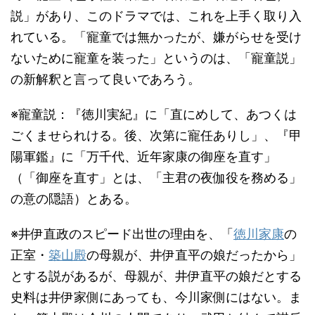
説」があり、このドラマでは、これを上手く取り入
れている。「寵童では無かったが、嫌がらせを受け
ないために寵童を装った」というのは、「寵童説」
の新解釈と言って良いであろう。
※寵童説：『徳川実紀』に「直にめして、あつくは
ごくませられける。後、次第に寵任ありし」、『甲
陽軍鑑』に「万千代、近年家康の御座を直す」
（「御座を直す」とは、「主君の夜伽役を務める」
の意の隠語）とある。
※井伊直政のスピード出世の理由を、「
徳川家康
の
正室・
築山殿
の母親が、井伊直平の娘だったから」
とする説があるが、母親が、井伊直平の娘だとする
史料は井伊家側にあっても、今川家側にはない。ま