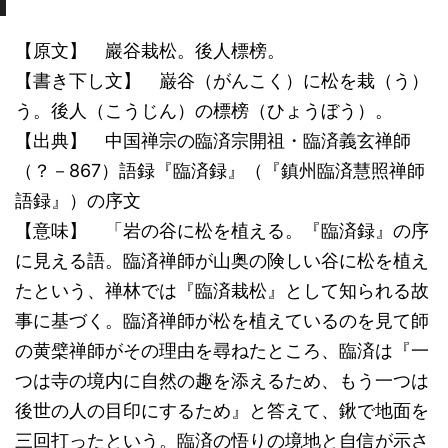
【原文】 巖谷栽松。後人標榜。
【書き下し文】 巌谷（がんこく）に松を栽（う）
う。後人（こうじん）の標榜（ひょうぼう）。
【出典】 中国禅宗の臨済宗開祖・臨済義玄禅師
（？－867）語録『臨済録』（『鎮州臨済慧照禅師
語録』）の序文
【意味】 「岩の谷に松を植える。『臨済録』の序
に見える語。臨済禅師が山奥の険しい谷に松を植え
たという、禅林では『臨済栽松』として知られる故
事に基づく。臨済禅師が松を植えているのを見て師
の黄檗禅師がその理由を尋ねたところ、臨済は『一
つは寺の境内に自然の趣を添えるため、もう一つは
後世の人の目印にするため』と答えて、鍬で地面を
三回打ったという。臨済の悟りの境地と自信が示さ