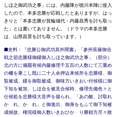
しほ之御武功之事」には、内藤隊が徳川本陣に侵入
したので、本多忠勝が応戦したとありますが、はっ
きりと「本多忠勝が箕輪城代・内藤昌秀を討ち取っ
た」とは書いてありません。（ドラマの本多忠勝
は、山県昌景を討ち取っています。）
■史料：『忠勝公御武功其外聞書』「参州長篠御合
戦之節忠勝様御鑓御入しほ之御武功之事」（部分）
北の方に備罷有候内藤修理千五百の人数にて三重め
の柵を乗こし既に二十人余押込来候所を忠勝様、御
覧被成、鑓を御取被成、御味方いきおい付候様に御
下知を被加、しほ合を被見合候時、修理先備色々と
仕候処を忠勝様大音声を揚られ、「あの敵、討取れ
かゝれ、かゝれ」と御進出、御身をもふて御下知被
成候故、権現様御人数いきおひかゝり勝頼方尽々敗