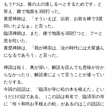
もう1つは、後の人の道しるべとするためです」と
答え、鍬で地面を3回打った。
黄檗禅師は、「そういえば、以前、お前を棒で3度
叩いたよなぁ」と言った。
臨済禅師は、また、鍬で地面を3回打つと、フーと
息を吐いた。
黄檗禅師は、「我が禅宗は、汝の時代には大変盛ん
になるであろう」と言った。
禅語は短く、奥が深い。解説を読んでも意味が分か
らなかったり、解説者によって言うことが違ってい
たりする。
今回の説話は、「臨済が寺に松の木を植えた」とい
うだけの話である。（この話は有名で、臨済宗の寺
に「何々和尚お手植えの松」があるのはこの説話に