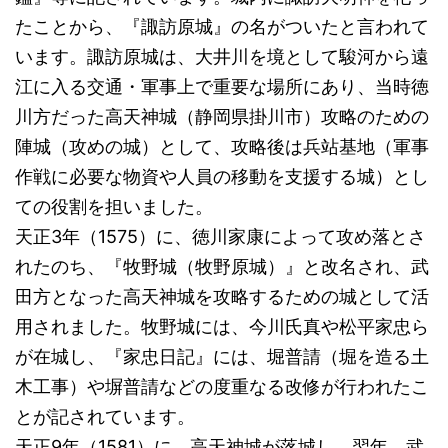
たことから、『諏訪原城』の名がついたと言われて
います。諏訪原城は、大井川を境として駿河から遠
江に入る交通・軍事上で重要な場所にあり、当時徳
川方だった高天神城（静岡県掛川市）攻略のための
陣城（攻めの城）として、攻略後は兵站基地（軍事
作戦に必要な物資や人員の移動を支援する城）とし
ての役割を担いました。
天正3年（1575）に、徳川家康によって攻め落とさ
れたのち、『牧野城（牧野原城）』と改名され、武
田方となった高天神城を攻略するための城として活
用されました。牧野城には、今川氏真や松平家忠ら
が在城し、『家忠日記』には、堀普請（堀を造る土
木工事）や塀普請などの度重なる改修が行われたこ
とが記されています。
天正9年（1581）に、高天神城が落城し、翌年、武