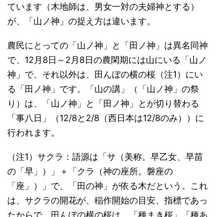
ています（木地師は、男女一対の夫婦神とする）
が、「山ノ神」の捉え方は違います。
農民にとっての「山ノ神」と「田ノ神」は異名同神
で、12月8日～2月8日の農閑期には山にいる「山ノ
神」で、それ以外は、田んぼの横の桜（注1）にい
る「田ノ神」です。「山の講」（「山ノ神」の祭
り）は、「山ノ神」と「田ノ神」とが切り替わる
「事八日」（12/8と2/8（西日本は12/8のみ））に
行われます。
（注1）サクラ：語源は「サ（美称。早乙女、早苗
の「早」）」＋「クラ（神の座所。磐座の
「座」）」で、「田の神」が依る木だという。これ
は、サクラの開花が、稲作開始の目安、指標であっ
たからで、田んぼの横の桜は、「種まき桜」「種あ