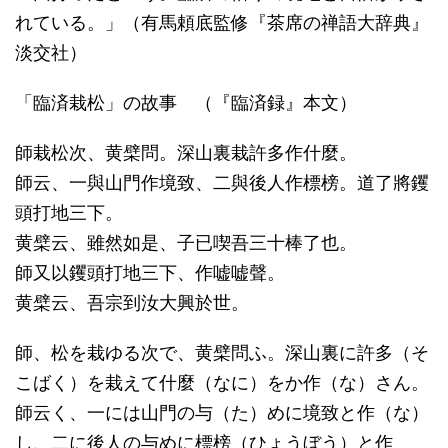
れている。」（有馬頼底監修『茶席の禅語大辞典』
淡交社）
「臨済栽松」の故事 （『臨済録』本文）
師栽松次、黄檗問。深山裏栽許多作什麼。
師云、一與山門作境致、二與後人作標榜。道了將钁
頭打地三下。
黄檗云、雖然如是、子已喫吾三十棒了也。
師又以钁頭打地三下、作嘘嘘聲。
黄檗云、吾宗到汝大興於世。
師、松を栽ゆる次で、黄檗問ふ。深山裏に許多（そ
こばく）を栽えて什麼（なに）をか作（な）さん。
師云く、一には山門の与（た）めに境致と作（な）
し、二に後人の与めに標榜（ひょうぼう）と作