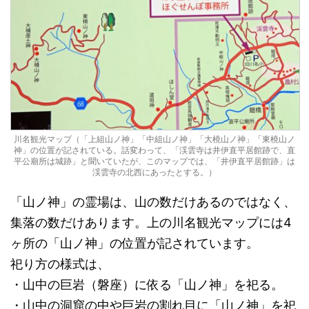
川名観光マップ（「上組山ノ神」「中組山ノ神」「大橈山ノ神」「東橈山ノ
神」の位置が記されている。話変わって、「渓雲寺は井伊直平居館跡で、直
平公廟所は城跡」と聞いていたが、このマップでは、「井伊直平居館跡」は
渓雲寺の北西にあったとする。）
「山ノ神」の霊場は、山の数だけあるのではなく、
集落の数だけあります。上の川名観光マップには4
ヶ所の「山ノ神」の位置が記されています。
祀り方の様式は、
・山中の巨岩（磐座）に依る「山ノ神」を祀る。
・山中の洞窟の中や巨岩の割れ目に「山ノ神」を祀