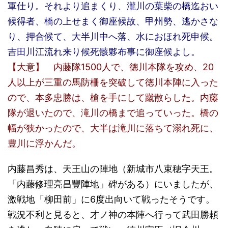
軍仕り。それより追まくり、瀧川の葉柴の橋迄おい
候得者、橋の上せまく御座候故、甲州勢、逃かさな
り、押合候て、大半川中へ落、水におほれ死申候。
吉田川江流れ来り候死骸夥布事に御座候よし。
【大意】 内藤隊1500人で、徳川本隊を攻め、20
人以上が三重の馬防柵を突破して徳川本陣に入った
ので、本多忠勝は、槍を手にして蹴散らした。内藤
隊が退いたので、滝川の橋まで追っていった。橋の
幅が狭かったので、大半は滝川に落ちて溺れ死に、
豊川に浮かんだ。
内藤昌秀は、天王山の陣地（新城市八束穂字天王。
「内藤修理亮昌豐陣地」碑がある）にいましたが、
激戦地「柳田前」に6度出向いて戦ったそうです。
戦況不利と見ると、才ノ神の本陣へ行って武田勝頼