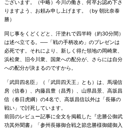
ございます。（中略）今川の働き、何卒お認め下さ
りますよう、お頼み申し上げます。（by 朝比奈泰
勝）
同じ事をくどくどと、汗塗れで四半時（約30分間）
は述べ立てる。──「戦の手柄改め」のプレゼンは
必死です。それにより、新しく得た領地の岡崎衆、
浜松衆、旧今川衆、国衆への配分が、さらには自分
への配分が決まるのですから。
「武田四名臣」（「武田四天王」とも）は、馬場信
房（信春）、内藤昌豊（昌秀）、山県昌景、高坂昌
信（春日虎綱）の4名で、高坂昌信以外は「長篠の
戦い」で討死しています。
前回のレビュー記事に全文を掲載した『忠勝公御武
功其外聞書』「参州長篠御合戦之節忠勝様御鑓御入