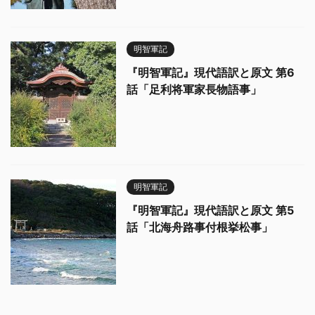
明智軍記
『明智軍記』現代語訳と原文 第6
話「足利将軍家長物語事」
明智軍記
『明智軍記』現代語訳と原文 第5
話「北海舟路事付根挙松事」