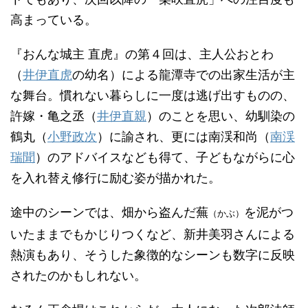
高まっている。
『おんな城主 直虎』の第４回は、主人公おとわ
（
井伊直虎
の幼名）による龍潭寺での出家生活が主
な舞台。慣れない暮らしに一度は逃げ出すものの、
許嫁・亀之丞（
井伊直親
）のことを思い、幼馴染の
鶴丸（
小野政次
）に諭され、更には南渓和尚（
南渓
瑞聞
）のアドバイスなども得て、子どもながらに心
を入れ替え修行に励む姿が描かれた。
途中のシーンでは、畑から盗んだ蕪
を泥がつ
（かぶ）
いたままでもかじりつくなど、新井美羽さんによる
熱演もあり、そうした象徴的なシーンも数字に反映
されたのかもしれない。