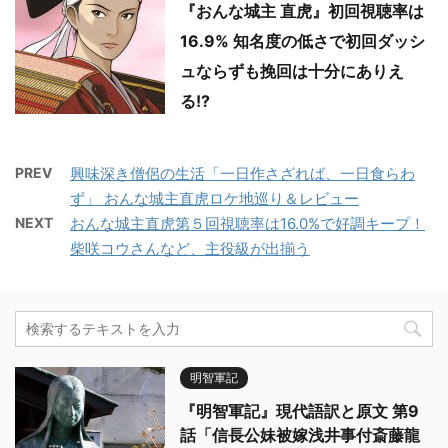
『おんな城主 直虎』初回視聴率は
16.9% 知名度の低さで初回ダッシ
ュならずも挽回は十分にありえ
る!?
PREV
興味深き僧侶の生活「一日作さざれば、一日食らわ
ず」 おんな城主直虎ロケ地巡り＆レビュー
NEXT
おんな城主直虎第５回視聴率は16.0%で好調キープ！
柴咲コウさんなど、主役級が出揃う
明智軍記
『明智軍記』現代語訳と原文 第9
話「信長公妹被嫁浅井事付斎藤龍