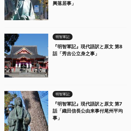
興落居事」
明智軍記
『明智軍記』現代語訳と原文 第8
話「秀吉公立身之事」
明智軍記
『明智軍記』現代語訳と原文 第7
話「織田信長公由来事付尾州平均
事」