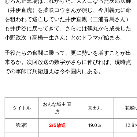
むろん正念場はこれからだ。大人になった次郎法師
（井伊直虎）を柴咲コウさんが演じ、今川義元に命
を狙われて逃亡していた井伊直親（三浦春馬さん）
も井伊谷に戻ってきて、さらには鶴丸から成長した
小野政次（高橋一生さん）とのドラマが始まる。
子役たちの奮闘に乗って、更に勢いを増すことが出
来るか。次回放送の数字がさらに伸びれば、現時点
での軍師官兵衛超えは今や圏内にある。
おんな城主 直
タイトル
真田丸
花燃
虎
第5回
2/5放送
19.0％
12.8