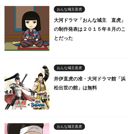
おんな城主直虎
大河ドラマ「おんな城主 直虎」
の制作発表は２０１５年８月のこ
とだった
おんな城主直虎
井伊直虎の准・大河ドラマ館「浜
松出世の館」は無料
おんな城主直虎