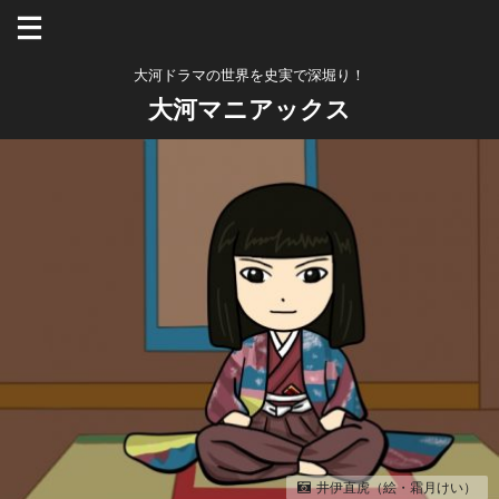
大河ドラマの世界を史実で深堀り！
大河マニアックス
井伊直虎（絵・霜月けい）