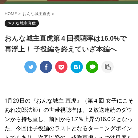
HOME
>
おんな城主直虎
>
おんな城主直虎
おんな城主直虎第４回視聴率は16.0%で
再浮上！ 子役編を終えていざ本編へ
1月29日の『おんな城主 直虎』（第４回 女子にこそ
あれ次郎法師）の世帯視聴率は、２放送連続のダウ
ンから持ち直し、前回から1.7％上昇の16.0％となっ
た。今回は子役編のラストとなるターニングポイン
トでもあり、次回以降の「柴咲直虎」への注目度も